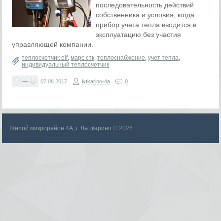
последовательность действий
собственника и условия, когда
прибор учета тепла вводится в
эксплуатацию без участия
управляющей компании.
теплосчетчик elf
,
марс стк
,
теплоснабжение
,
учет тепла
,
индивидуальный теплосчетчик
—
07.08.2017
lytkarino-4a
0
Жилой микрорайон 4А, г. Лыткарино
© 2026