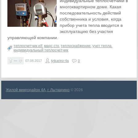
индивидуальные теплосчетчики в
многоквартирном доме. Какая
последовательность действий
собственника и условия, когда
прибор учета тепла вводится в
эксплуатацию без участия
управляющей компании.
теплосчетчик elf
,
марс стк
,
теплоснабжение
,
учет тепла
,
индивидуальный теплосчетчик
—
07.08.2017
lytkarino-4a
0
Жилой микрорайон 4А, г. Лыткарино
© 2026