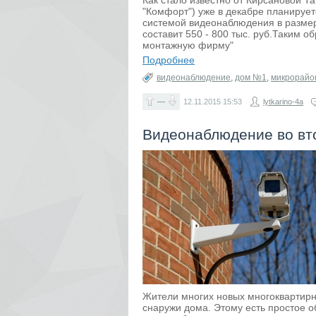
Как стало известно от Кирсановой 
"Комфорт") уже в декабре планируе
системой видеонаблюдения в размер
составит 550 - 800 тыс. руб.Таким 
монтажную фирму"
Подробнее
видеонаблюдение
,
дом №1
,
микрорайо
—
12.11.2015
15:53
lytkarino-4a
Видеонаблюдение во вт
Жители многих новых многоквартирн
снаружи дома. Этому есть простое об