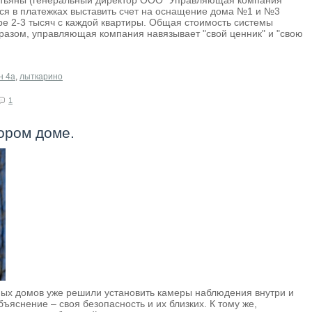
Татьяны (генеральный директор ООО "Управляющая компания
тся в платежках выставить счет на оснащение дома №1 и №3
е 2-3 тысяч с каждой квартиры. Общая стоимость системы
образом, управляющая компания навязывает "свой ценник" и "свою
н 4а
,
лыткарино
1
ором доме.
ых домов уже решили установить камеры наблюдения внутри и
ъяснение – своя безопасность и их близких. К тому же,