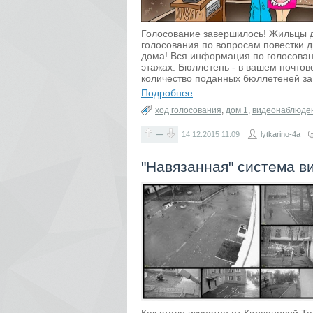
Голосование завершилось! Жильцы д
голосования по вопросам повестки дн
дома! Вся информация по голосован
этажах. Бюллетень - в вашем почтов
количество поданных бюллетеней за
Подробнее
ход голосования
,
дом 1
,
видеонаблюде
—
14.12.2015
11:09
lytkarino-4a
"Навязанная" система 