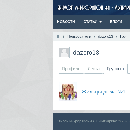
НОВОСТИ
СТАТЬИ
БЛОГИ
Пользователи
dazoro13
Груп
dazoro13
Профиль
Лента
Группы
1
Жильцы дома №1
Жилой микрорайон 4А, г. Лыткарино
© 2026