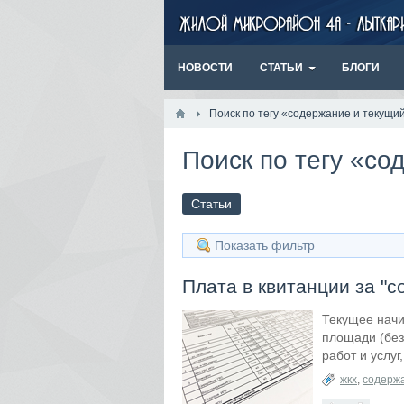
НОВОСТИ
СТАТЬИ
БЛОГИ
Поиск по тегу «содержание и текущи
Поиск по тегу «со
Статьи
Показать фильтр
Плата в квитанции за "
Текущее начи
площади (без
работ и услу
жкх
,
содержа