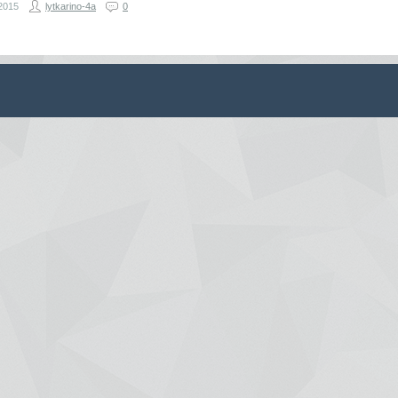
2015
lytkarino-4a
0