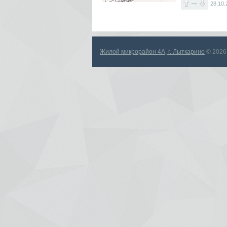
—
28.10.
Жилой микрорайон 4А, г. Лыткарино
© 2026