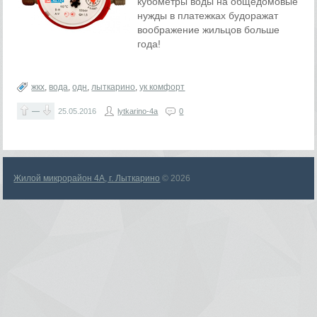
кубометры воды на общедомовые
нужды в платежках будоражат
воображение жильцов больше
года!
жкх
,
вода
,
одн
,
лыткарино
,
ук комфорт
—
25.05.2016
lytkarino-4a
0
Жилой микрорайон 4А, г. Лыткарино
© 2026