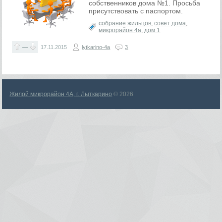
собственников дома №1. Просьба
присутствовать с паспортом.
собрание жильцов
,
совет дома
,
микрорайон 4а
,
дом 1
—
17.11.2015
lytkarino-4a
3
Жилой микрорайон 4А, г. Лыткарино
© 2026