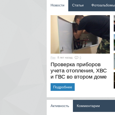
Новости
Статьи
Фотоальбомы
Рин
8 лет назад
0
Проверка приборов
учета отопления, ХВС
и ГВС во втором доме
Подробнее
Активность
Комментарии