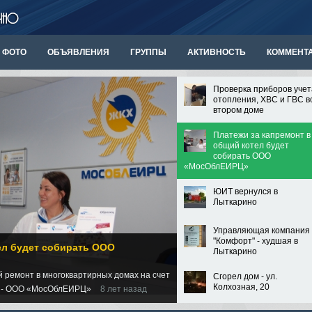
ФОТО
ОБЪЯВЛЕНИЯ
ГРУППЫ
АКТИВНОСТЬ
КОММЕНТ
Проверка приборов учет
отопления, ХВС и ГВС в
втором доме
Платежи за капремонт в
общий котел будет
собирать ООО
«МосОблЕИРЦ»
ЮИТ вернулся в
Лыткарино
Управляющая компания
"Комфорт" - худшая в
ел будет собирать ООО
Лыткарино
й ремонт в многоквартирных домах на счет
Сгорел дом - ул.
Колхозная, 20
нт - ООО «МосОблЕИРЦ»
8 лет назад