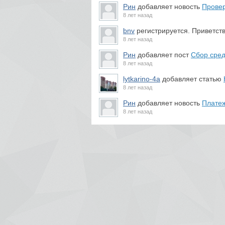
Рин
добавляет новость
Провер
8 лет назад
bnv
регистрируется. Приветст
8 лет назад
Рин
добавляет пост
Сбор сред
8 лет назад
lytkarino-4a
добавляет статью
8 лет назад
Рин
добавляет новость
Платеж
8 лет назад