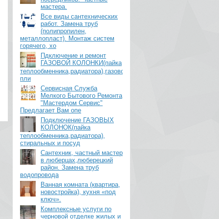
мастера.
Все виды сантехнических
работ. Замена труб
(полипропилен,
металлопласт). Монтаж систем
горячего, хо
Пдключение и ремонт
ГАЗОВОЙ КОЛОНКИ(пайка
теплообменника,радиатора),газовой
пли
Сервисная Служба
Мелкого Бытового Ремонта
"Мастердом Сервис"
Предлагает Вам опе
Подключение ГАЗОВЫХ
КОЛОНОК(пайка
теплообменника,радиатора),
стиральных и посуд
Сантехник, частный мастер
в люберцах,люберецкий
район. Замена труб
водопровода
Ванная комната (квартира,
новостройка), кухня «под
ключ».
Комплексные услуги по
черновой отделке жилых и