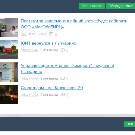
Все новости
Обсуждаемые
Платежи за капремонт в общий котел будет собирать
ООО «МосОблЕИРЦ»
Рин
8 лет назад
0
ЮИТ вернулся в Лыткарино
lytkarino-4a
9 лет назад
0
Управляющая компания "Комфорт" - худшая в
Лыткарино
lytkarino-4a
9 лет назад
0
Сгорел дом - ул. Колхозная, 20
lytkarino-4a
9 лет назад
0
Вся