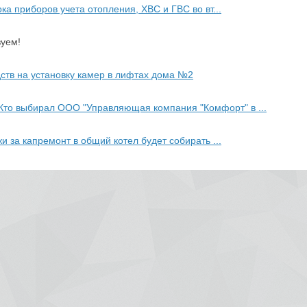
ка приборов учета отопления, ХВС и ГВС во вт...
вуем!
ств на установку камер в лифтах дома №2
Кто выбирал ООО "Управляющая компания "Комфорт" в ...
и за капремонт в общий котел будет собирать ...