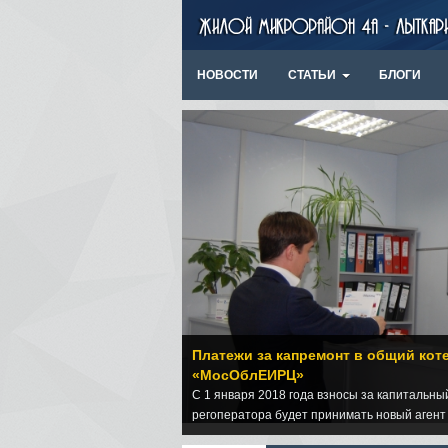
НОВОСТИ
СТАТЬИ
БЛОГИ
Платежи за капремонт в общий кот
«МосОблЕИРЦ»
С 1 января 2018 года взносы за капитальны
регоператора будет принимать новый аге