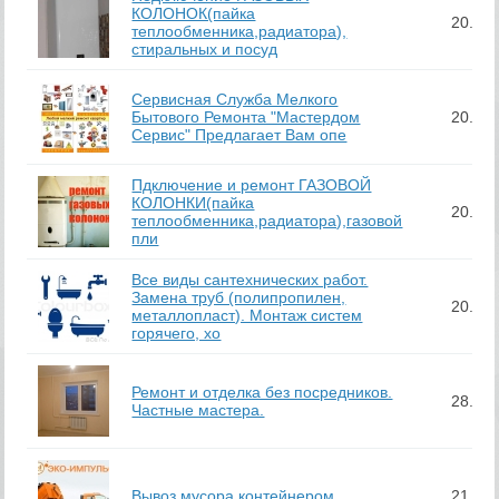
КОЛОНОК(пайка
20.03
теплообменника,радиатора),
стиральных и посуд
Сервисная Служба Мелкого
Бытового Ремонта "Мастердом
20.03
Сервис" Предлагает Вам опе
Пдключение и ремонт ГАЗОВОЙ
КОЛОНКИ(пайка
20.03
теплообменника,радиатора),газовой
пли
Все виды сантехнических работ.
Замена труб (полипропилен,
20.03
металлопласт). Монтаж систем
горячего, хо
Ремонт и отделка без посредников.
28.04
Частные мастера.
Вывоз мусора контейнером
21.06