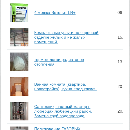
4 мешка Ветонит LR+
06.10
Комплексные услуги по черновой
отделке жилых и не жилых
15.11
помещений.
термоголовки радиаторов
13.08
отопления
Ванная комната (квартира,
20.03
новостройка), кухня «под ключ».
Сантехник, частный мастер в
люберцах,люберецкий район.
20.03
Замена труб водопровода
Подключение ГАЗОВЫХ