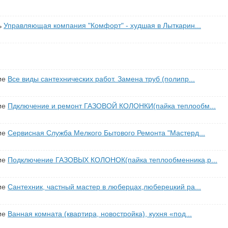
ь
Управляющая компания "Комфорт" - худшая в Лыткарин...
ие
Все виды сантехнических работ. Замена труб (полипр...
ие
Пдключение и ремонт ГАЗОВОЙ КОЛОНКИ(пайка теплообм...
ие
Сервисная Служба Мелкого Бытового Ремонта "Мастерд...
ие
Подключение ГАЗОВЫХ КОЛОНОК(пайка теплообменника,р...
ие
Сантехник, частный мастер в люберцах,люберецкий ра...
ие
Ванная комната (квартира, новостройка), кухня «под...