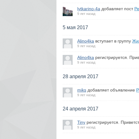
lytkarino-4a
добавляет пост
Ре
9 лет назад
5 мая 2017
Alino4ka
вступает в группу
Жи
9 лет назад
Alino4ka
регистрируется. Прив
9 лет назад
28 апреля 2017
miks
добавляет объявление
Р
9 лет назад
24 апреля 2017
Tiny
регистрируется. Приветс
9 лет назад